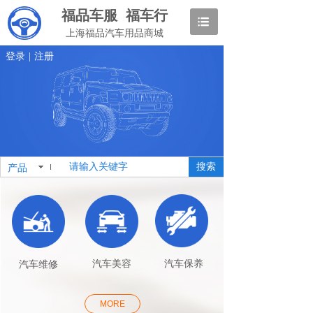
福品车服 福车行
上海福品汽车用品商城
登录
|
注册
搜索
产品
汽车美容
汽车保养
汽车维修
MORE