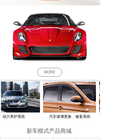
MORE
动力养护系统
汽车玻璃更换，修复系统
新车模式产品商城